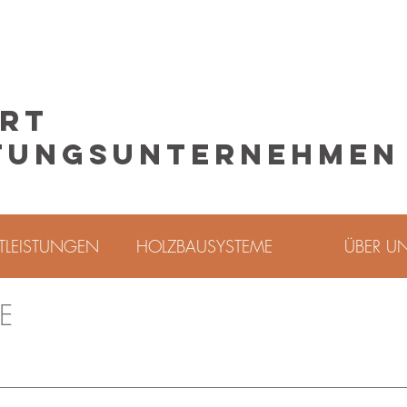
ERT
STUNGSUNTERNEHMEN
TLEISTUNGEN
HOLZBAUSYSTEME
ÜBER U
E